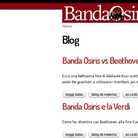
Home
Tu sei qui
Blog
Banda Osiris vs Beethov
Ecco una bellissima foto di Adelaide Kuss scatt
posto dei guantoni si utilizzano i tromboni, più 
leggi tutto
su banda osiris vs beethoven
blog di roberto
accedi
Banda Osiris e la Verdi
Come far divertire con Beethoven, alla fine il p
leggi tutto
su banda osiris e la verdi
blog di roberto
accedi