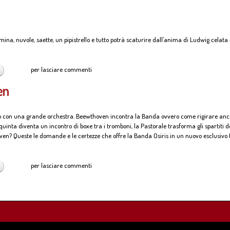
ina, nuvole, saette, un pipistrello e tutto potrà scaturire dall'anima di Ludwig celata 
per lasciare commenti
en
o con una grande orchestra. Beewthoven incontra la Banda ovvero come rigirare ancor
a quinta diventa un incontro di boxe tra i tromboni, la Pastorale trasforma gli spartiti 
oven? Queste le domande e le certezze che offre la Banda Osiris in un nuovo esclusivo
per lasciare commenti