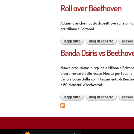
Roll over Beethoven
Abbiamo anche il busto di beethoven che si illum
per Milano e Bolzano)
leggi tutto
su roll over beethoven
blog di roberto
accedi
Banda Osiris vs Beethov
Nuova produzione in replica a Milano e Bolzan
divertimento e delle risate. Musica per tutti: l
c'entra Lucio Dalla con il testamento di Beeth
e 50 elementi d'orchestra!
leggi tutto
su banda osiris vs beethoven
blog di roberto
accedi