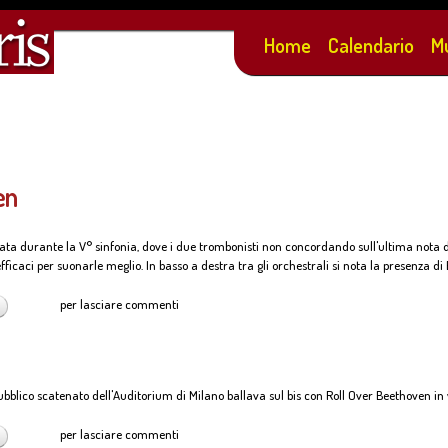
Salta al
contenuto
Home
Calendario
M
principale
en
ata durante la V° sinfonia, dove i due trombonisti non concordando sull'ultima nota d
efficaci per suonarle meglio. In basso a destra tra gli orchestrali si nota la presenza d
per lasciare commenti
ubblico scatenato dell'Auditorium di Milano ballava sul bis con Roll Over Beethoven in 
per lasciare commenti