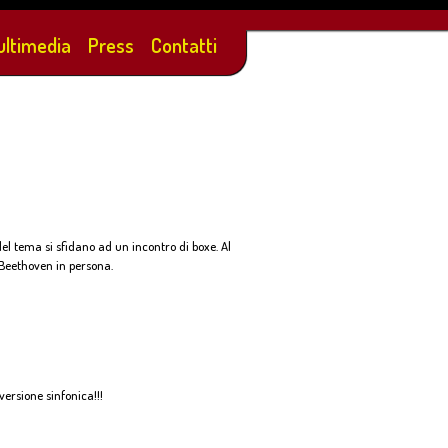
ultimedia
Press
Contatti
el tema si sfidano ad un incontro di boxe. Al
i Beethoven in persona.
versione sinfonica!!!