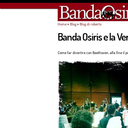
Home
»
Blog
»
Blog di roberto
Tu sei qui
Banda Osiris e la Ve
Come far divertire con Beethoven, alla fine il p