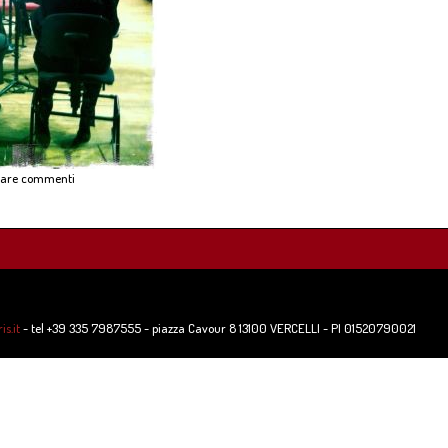
ciare commenti
s.it
- tel +39 335 7987555 - piazza Cavour 8 13100 VERCELLI - PI 01520790021