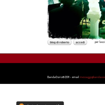
per las
blog di roberto
accedi
BandaOsiris©2011 - email
messaggi@bandaosiri