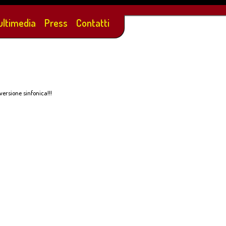
ultimedia
Press
Contatti
versione sinfonica!!!