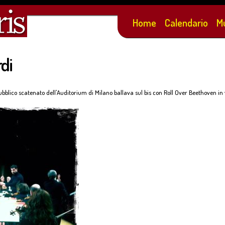
Salta al
contenuto
Home
Calendario
M
principale
rdi
ubblico scatenato dell'Auditorium di Milano ballava sul bis con Roll Over Beethoven in 