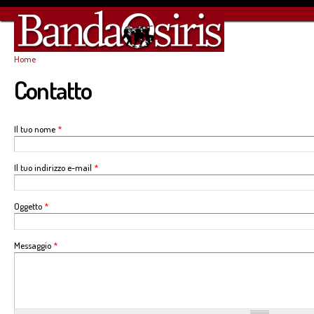
Sa
co
pr
Home
Tu sei qui
Contatto
Il tuo nome
*
Il tuo indirizzo e-mail
*
Oggetto
*
Messaggio
*