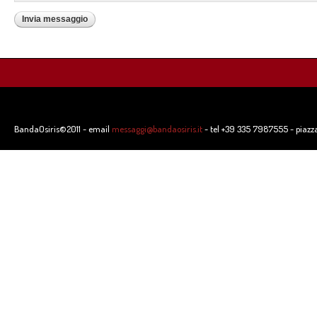
BandaOsiris©2011 - email
messaggi@bandaosiris.it
- tel +39 335 7987555 - piazz