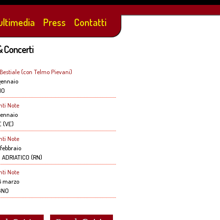
ultimedia
Press
Contatti
evani BELLUNO teatro Dino Buzzati!!!
& Concerti
 Bestiale (con Telmo Pievani)
gennaio
NO
nti Note
gennaio
 (VE)
nti Note
febbraio
 ADRIATICO (RN)
nti Note
 marzo
GNO