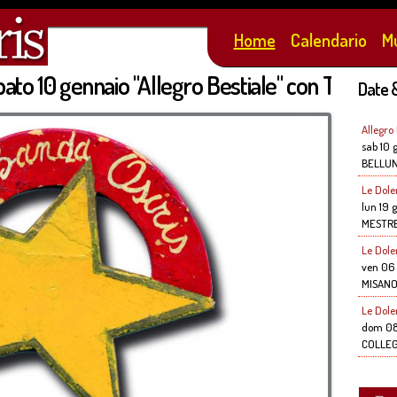
Salta al
contenuto
Home
Calendario
M
principale
to 10 gennaio "Allegro Bestiale" con Telmo Pi
Date 
Allegro
sab 10 
BELLU
Le Dole
lun 19 
MESTRE
Le Dole
ven 06 
MISANO
Le Dole
dom 08
COLLE