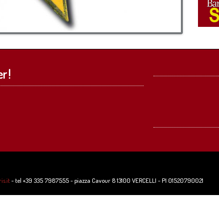
r !
s.it
- tel +39 335 7987555 - piazza Cavour 8 13100 VERCELLI - PI 01520790021