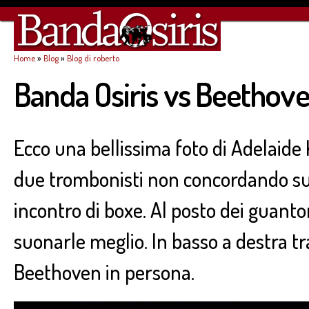
Sa
co
pr
Home
»
Blog
»
Blog di roberto
Tu sei qui
Banda Osiris vs Beethov
Ecco una bellissima foto di Adelaide 
due trombonisti non concordando sul
incontro di boxe. Al posto dei guanton
suonarle meglio. In basso a destra tra
Beethoven in persona.