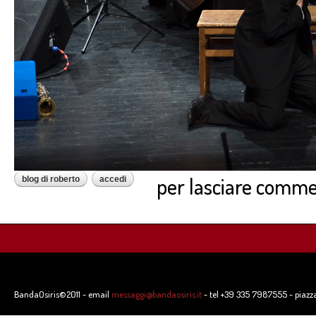
per lasciare comme
blog di roberto
accedi
BandaOsiris©2011 - email
messaggi@bandaosiris.it
- tel +39 335 7987555 - piazz