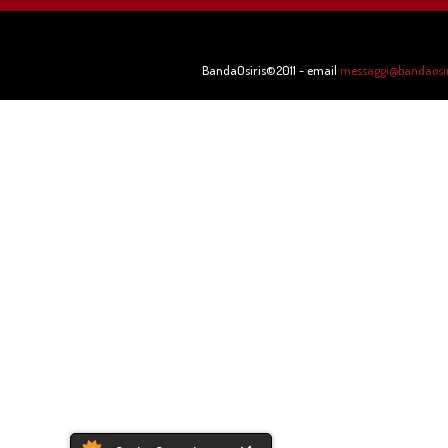
BandaOsiris©2011 - email
messaggi@bandaosiri