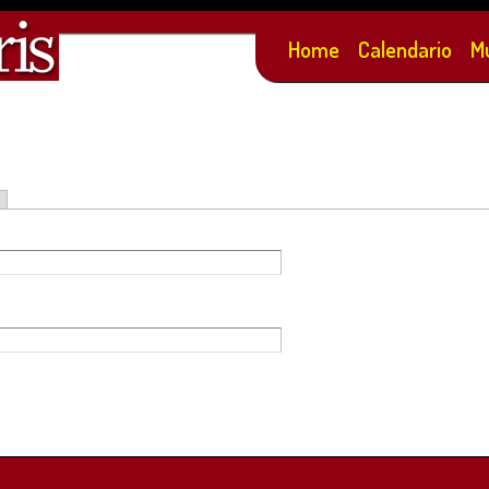
Salta al
contenuto
Home
Calendario
M
principale