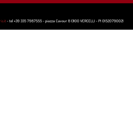
s.it
- tel +39 335 7987555 - piazza Cavour 8 13100 VERCELLI - PI 01520790021