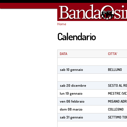
Home
Tu sei qui
Calendario
DATA
CITTA'
sab 10 gennaio
BELLUNO
sab 20 dicembre
SESTO AL R
lun 19 gennaio
MESTRE (VE
ven 06 febbraio
MISANO ADRI
dom 08 marzo
COLLEGNO
sab 31 gennaio
SETTIMO TO