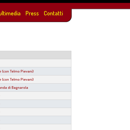
ultimedia
Press
Contatti
le (con Telmo Pievani)
le (con Telmo Pievani)
anda di Bagnarola
e
e
e
e
e