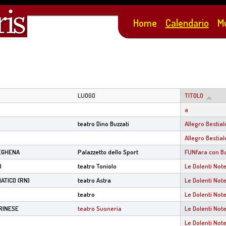
Salta al
contenuto
Home
Calendario
M
principale
LUOGO
TITOLO
a
teatro Dino Buzzati
Allegro Bestia
Allegro Bestia
EGHENA
Palazzetto dello Sport
FUNfara con B
)
teatro Toniolo
Le Dolenti Not
ATICO (RN)
teatro Astra
Le Dolenti Not
teatro
Le Dolenti Not
RINESE
teatro Suoneria
Le Dolenti Not
Le Dolenti Not