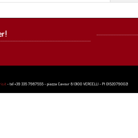
r !
s.it
- tel +39 335 7987555 - piazza Cavour 8 13100 VERCELLI - PI 01520790021