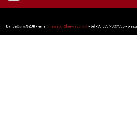
BandaOsiris©2011 - email
messaggi@bandaosiris.it
- tel +39 335 7987555 - piazz