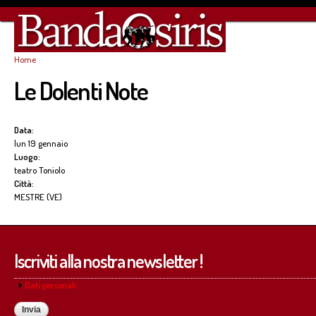
Sa
co
pr
Home
Tu sei qui
Le Dolenti Note
Data:
lun 19 gennaio
Luogo:
teatro Toniolo
Città:
MESTRE (VE)
Iscriviti alla nostra newsletter !
Mostra
Dati personali